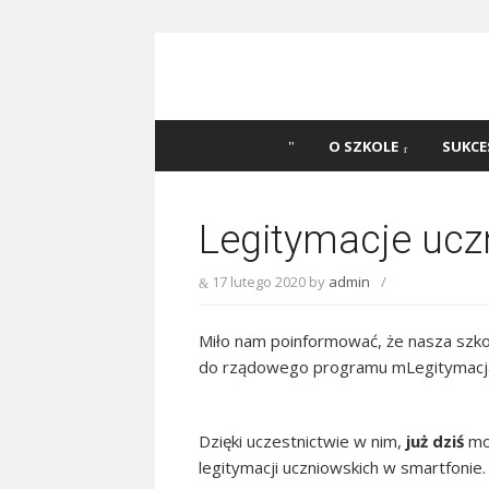
Skip
to
content
Szkoła Podstawowa
Witaj na stronie Szkoły Podstawowej nr 
Katowicach
45 w Katowicach!
O SZKOLE
SUKCE
Legitymacje ucz
17 lutego 2020
by
admin
/
Miło nam poinformować, że nasza szkoł
do rządowego programu mLegitymacj
Dzięki uczestnictwie w nim,
już dziś
mo
legitymacji uczniowskich w smartfonie.