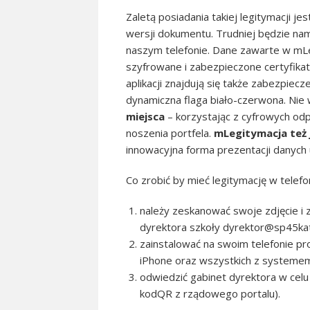
Zaletą posiadania takiej legitymacji j
wersji dokumentu. Trudniej będzie na
naszym telefonie. Dane zawarte w mL
szyfrowane i zabezpieczone certyfika
aplikacji znajdują się także zabezpiecz
dynamiczna flaga biało-czerwona. Ni
miejsca
– korzystając z cyfrowych o
noszenia portfela.
mLegitymacja też 
innowacyjna forma prezentacji danych u
Co zrobić by mieć legitymację w telefo
należy zeskanować swoje zdjęcie i z
dyrektora szkoły dyrektor@sp45kat.
zainstalować na swoim telefonie p
iPhone oraz wszystkich z systemem
odwiedzić gabinet dyrektora w celu
kodQR z rządowego portalu).