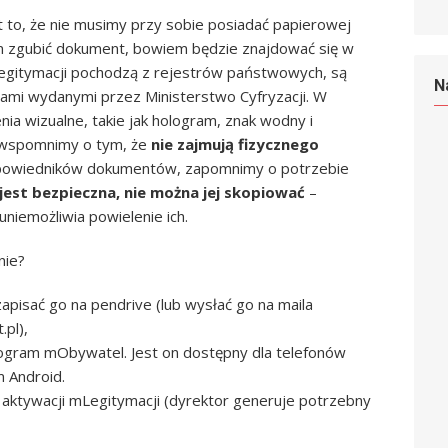
est to, że nie musimy przy sobie posiadać papierowej
m zgubić dokument, bowiem będzie znajdować się w
egitymacji pochodzą z rejestrów państwowych, są
N
tami wydanymi przez Ministerstwo Cyfryzacji. W
enia wizualne, takie jak hologram, znak wodny i
e wspomnimy o tym, że
nie zajmują fizycznego
dpowiedników dokumentów, zapomnimy o potrzebie
jest bezpieczna, nie można jej skopiować
–
niemożliwia powielenie ich.
nie?
apisać go na pendrive (lub wysłać go na maila
pl),
rogram mObywatel. Jest on dostępny dla telefonów
 Android.
 aktywacji mLegitymacji (dyrektor generuje potrzebny