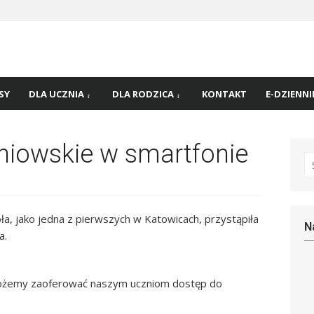
 nr
45 w
SY
DLA UCZNIA
DLA RODZICA
KONTAKT
E-DZIENNI
niowskie w smartfonie
S
fo
a, jako jedna z pierwszych w Katowicach, przystąpiła
N
a.
żemy zaoferować naszym uczniom dostęp do