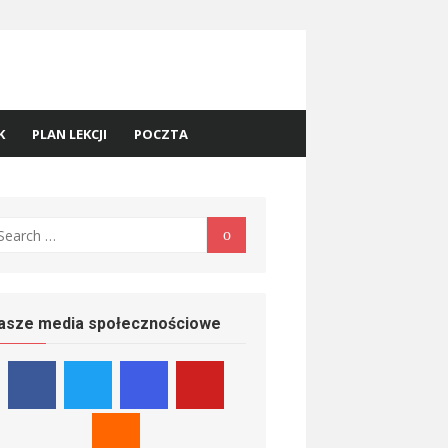
K
PLAN LEKCJI
POCZTA
earch
Search
r:
asze media społecznościowe