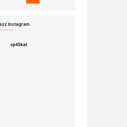
asz Instagram
sp45kat