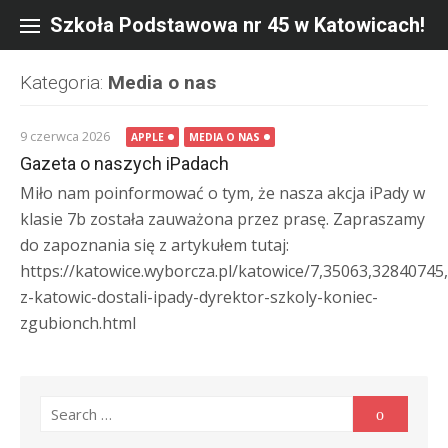
Skip
to
Szkoła Podstawowa nr 45 w Katowicach!
content
Kategoria:
Media o nas
9 czerwca 2026
APPLE
MEDIA O NAS
Gazeta o naszych iPadach
Miło nam poinformować o tym, że nasza akcja iPady w
klasie 7b została zauważona przez prasę. Zapraszamy
do zapoznania się z artykułem tutaj:
https://katowice.wyborcza.pl/katowice/7,35063,32840745
z-katowic-dostali-ipady-dyrektor-szkoly-koniec-
zgubionch.html
Search
Search
for: