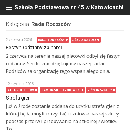
Skip
to
Szkoła Podstawowa nr 45 w Katowicach!
content
Kategoria:
Rada Rodziców
2 czerwca 2026
RADA RODZICÓW
Z ŻYCIA SZKOŁY
Festyn rodzinny za nami
2 czerwca na terenie naszej placówki odbył się festyn
rodzinny. Serdecznie dziękujemy naszej radzie
Rodziców za organizację tego wspaniałego dnia.
12 stycznia 2026
RADA RODZICÓW
SAMORZĄD UCZNIOWSKI
Z ŻYCIA SZKOŁY
Strefa gier
Już w środę zostanie oddana do użytku strefa gier, z
której będą mogli korzystać uczniowie naszej szkoły
podczas przerw i przebywania na szkolnej świetlicy.
To...