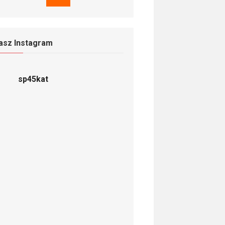
asz Instagram
sp45kat