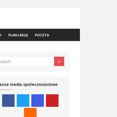
K
PLAN LEKCJI
POCZTA
earch
Search
r:
asze media społecznościowe