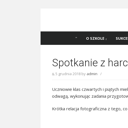
Skip
to
content
Szkoła Podstawowa
Witaj na stronie Szkoły Podstawowej nr 
Katowicach
45 w Katowicach!
O SZKOLE
SUKCE
Spotkanie z harc
5 grudnia 2018
by
admin
/
Uczniowie klas czwartych i piątych mie
odwagą, wykonując zadania przygotow
Krótka relacja fotograficzna z tego, c