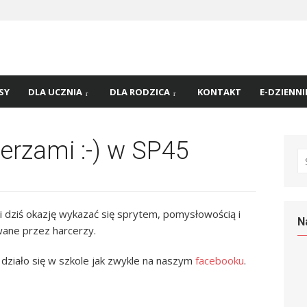
 nr
45 w
SY
DLA UCZNIA
DLA RODZICA
KONTAKT
E-DZIENNI
erzami :-) w SP45
S
fo
li dziś okazję wykazać się sprytem, pomysłowością i
N
ane przez harcerzy.
o działo się w szkole jak zwykle na naszym
facebooku
.