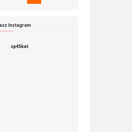
asz Instagram
sp45kat