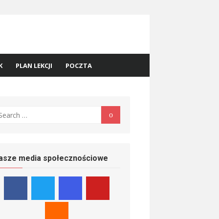
K
PLAN LEKCJI
POCZTA
earch
Search
r:
asze media społecznościowe