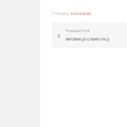
Category:
Komunikaty
Nawigacja
Previous Post
wpisu
INFORMACJA O REKRUTACJI