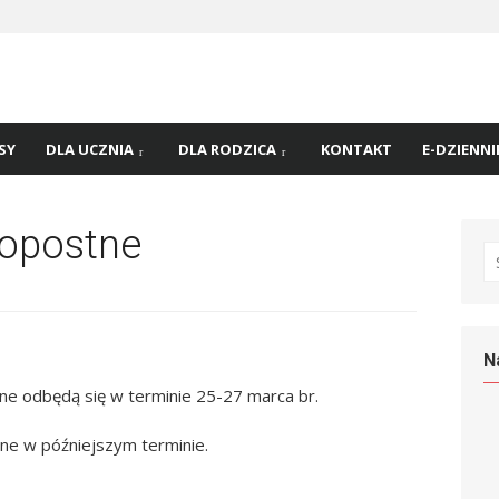
 nr
45 w
SY
DLA UCZNIA
DLA RODZICA
KONTAKT
E-DZIENNI
kopostne
S
fo
N
ne odbędą się w terminie 25-27 marca br.
ne w późniejszym terminie.