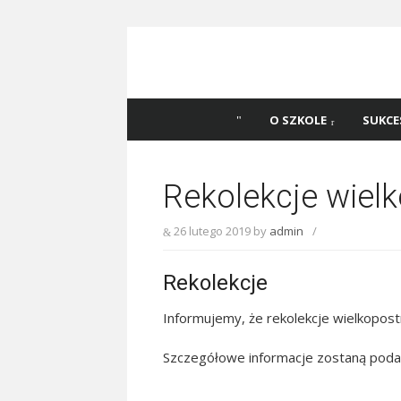
Skip
to
content
Szkoła Podstawowa
Witaj na stronie Szkoły Podstawowej nr 
Katowicach
45 w Katowicach!
O SZKOLE
SUKCE
Rekolekcje wiel
26 lutego 2019
by
admin
/
Rekolekcje
Informujemy, że rekolekcje wielkopost
Szczegółowe informacje zostaną poda