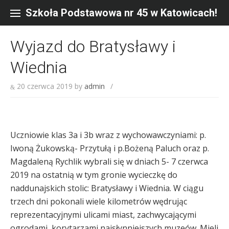
Skip
to
Szkoła Podstawowa nr 45 w Katowicach!
content
Wyjazd do Bratysławy i
Wiednia
20 czerwca 2019
by
admin
/
Uczniowie klas 3a i 3b wraz z wychowawczyniami: p.
Iwoną Żukowską- Przytułą i p.Bożeną Paluch oraz p.
Magdaleną Rychlik wybrali się w dniach 5- 7 czerwca
2019 na ostatnią w tym gronie wycieczkę do
naddunajskich stolic: Bratysławy i Wiednia. W ciągu
trzech dni pokonali wiele kilometrów wędrując
reprezentacyjnymi ulicami miast, zachwycającymi
ogrodami, korytarzami najsłynniejszych muzeów. Mieli