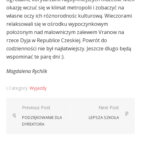
okazję wczuć się w klimat metropolii i zobaczyć na
własne oczy ich różnorodnośc kulturową. Wieczorami
relaksowali się w ośrodku wypoczynkowym
położonym nad malowniczym zalewem Vranow na
rzece Dyja w Republice Czeskiej. Powrót do
codzienności nie był najłatwiejszy. Jeszcze dlugo będą
wspominać te parę dni :).
Magdalena Rychlik
Category:
Wyjazdy
Nawigacja
Previous Post
Next Post
wpisu
PODZIĘKOWANIE DLA
LEPSZA SZKOŁA
DYREKTORA