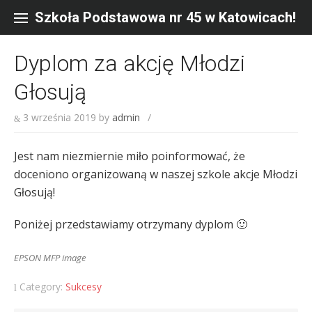
Skip
to
Szkoła Podstawowa nr 45 w Katowicach!
content
Dyplom za akcję Młodzi
Głosują
3 września 2019
by
admin
/
Jest nam niezmiernie miło poinformować, że
doceniono organizowaną w naszej szkole akcje Młodzi
Głosują!
Poniżej przedstawiamy otrzymany dyplom 🙂
EPSON MFP image
Category:
Sukcesy