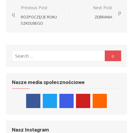
Nawigacja
Previous Post
Next Post
wpisu
ROZPOCZĘCIE ROKU
ZEBRANIA
SZKOLNEGO
Search
Search
for:
Nasze media społecznościowe
Nasz Instagram