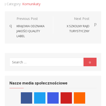
Category:
Komunikaty
Nawigacja
Previous Post
Next Post
wpisu
KRAJOWA ODZNAKA
X SZKOLNY RAJD
JAKOŚCI QUALITY
TURYSTYCZNY
LABEL
Search
Search
for:
Nasze media społecznościowe