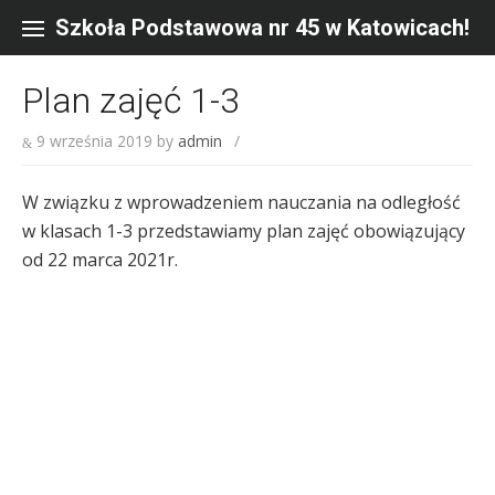
Skip
to
Szkoła Podstawowa nr 45 w Katowicach!
content
Plan zajęć 1-3
9 września 2019
by
admin
/
W związku z wprowadzeniem nauczania na odległość
w klasach 1-3 przedstawiamy plan zajęć obowiązujący
od 22 marca 2021r.