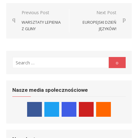
Nawigacja
Previous Post
Next Post
wpisu
WARSZTATY LEPIENIA
EUROPEJSKI DZIEŃ
Z GLINY
JĘZYKÓW!
Search
Search
for:
Nasze media społecznościowe