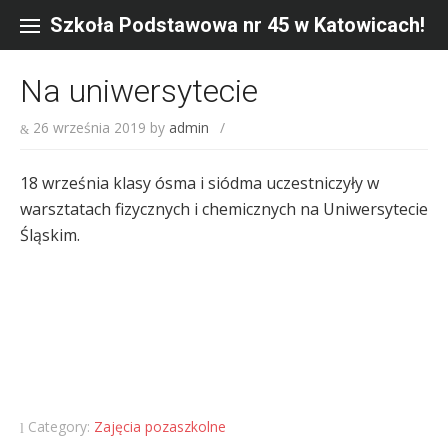
Skip
to
Szkoła Podstawowa nr 45 w Katowicach!
content
Na uniwersytecie
26 września 2019
by
admin
/
18 września klasy ósma i siódma uczestniczyły w
warsztatach fizycznych i chemicznych na Uniwersytecie
Śląskim.
Category:
Zajęcia pozaszkolne