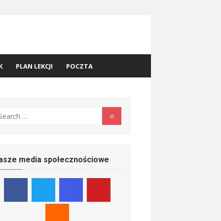
K
PLAN LEKCJI
POCZTA
earch
Search
r:
asze media społecznościowe