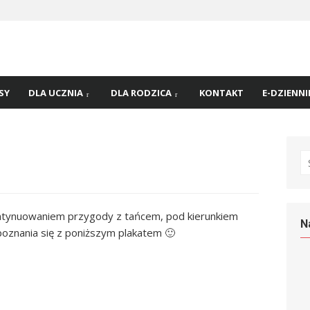
 nr
45 w
SY
DLA UCZNIA
DLA RODZICA
KONTAKT
E-DZIENNI
S
fo
ntynuowaniem przygody z tańcem, pod kierunkiem
N
znania się z poniższym plakatem 🙂