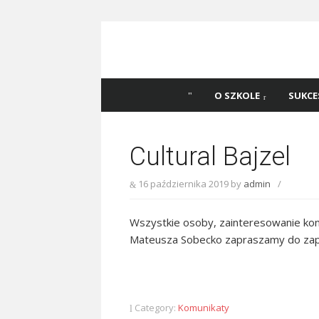
Skip
to
content
Szkoła Podstawowa
Witaj na stronie Szkoły Podstawowej nr 
Katowicach
45 w Katowicach!
O SZKOLE
SUKCE
Cultural Bajzel
16 października 2019
by
admin
/
Wszystkie osoby, zainteresowanie ko
Mateusza Sobecko zapraszamy do zapo
Category:
Komunikaty