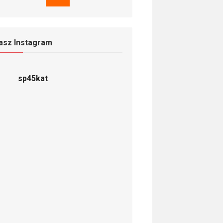
asz Instagram
sp45kat