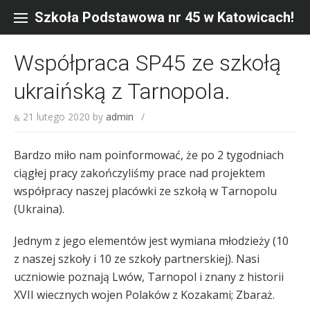
Skip
to
Szkoła Podstawowa nr 45 w Katowicach!
content
Współpraca SP45 ze szkołą
ukraińską z Tarnopola.
21 lutego 2020
by
admin
/
Bardzo miło nam poinformować, że po 2 tygodniach
ciągłej pracy zakończyliśmy prace nad projektem
współpracy naszej placówki ze szkołą w Tarnopolu
(Ukraina).
Jednym z jego elementów jest wymiana młodzieży (10
z naszej szkoły i 10 ze szkoły partnerskiej). Nasi
uczniowie poznają Lwów, Tarnopol i znany z historii
XVII wiecznych wojen Polaków z Kozakami; Zbaraż.