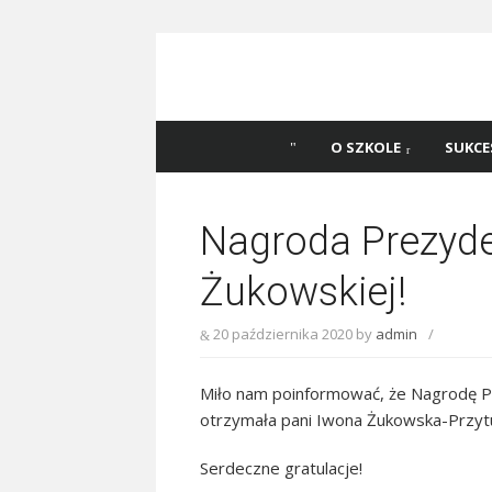
Skip
to
content
Szkoła Podstawowa
Witaj na stronie Szkoły Podstawowej nr 
Katowicach
45 w Katowicach!
O SZKOLE
SUKCE
Nagroda Prezyde
Żukowskiej!
20 października 2020
by
admin
/
Miło nam poinformować, że Nagrodę P
otrzymała pani Iwona Żukowska-Przytuła
Serdeczne gratulacje!