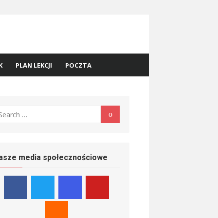
K
PLAN LEKCJI
POCZTA
earch
Search
r:
asze media społecznościowe