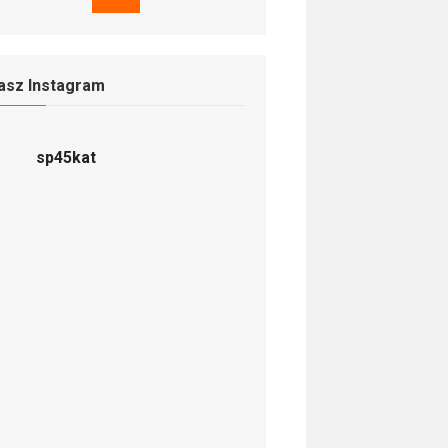
asz Instagram
sp45kat