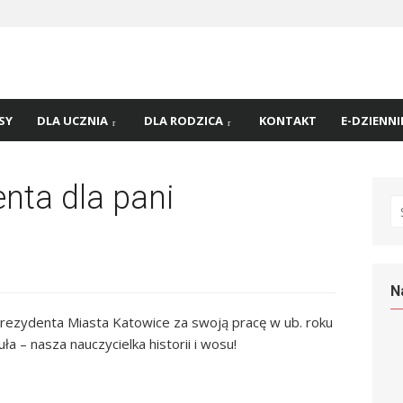
 nr
45 w
SY
DLA UCZNIA
DLA RODZICA
KONTAKT
E-DZIENNI
nta dla pani
S
fo
N
rezydenta Miasta Katowice za swoją pracę w ub. roku
 – nasza nauczycielka historii i wosu!