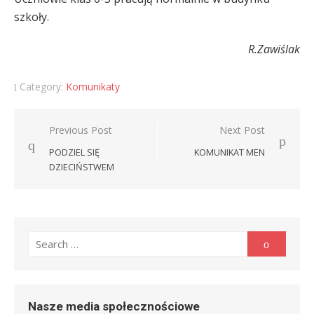
szkoły.
R.Zawiślak
Category:
Komunikaty
Nawigacja
Previous Post
Next Post
wpisu
PODZIEL SIĘ
KOMUNIKAT MEN
DZIECIŃSTWEM
Search
Search
for:
Nasze media społecznościowe