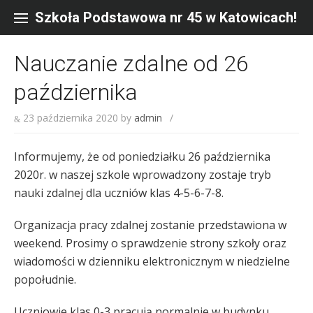
Skip
to
Szkoła Podstawowa nr 45 w Katowicach!
content
Nauczanie zdalne od 26
października
23 października 2020
by
admin
/
Informujemy, że od poniedziałku 26 października
2020r. w naszej szkole wprowadzony zostaje tryb
nauki zdalnej dla uczniów klas 4-5-6-7-8.
Organizacja pracy zdalnej zostanie przedstawiona w
weekend. Prosimy o sprawdzenie strony szkoły oraz
wiadomości w dzienniku elektronicznym w niedzielne
popołudnie.
Uczniowie klas 0-3 pracują normalnie w budynku