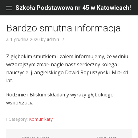
Skip
to
Szkoła Podstawowa nr 45 w Katowicach!
content
Bardzo smutna informacja
1 grudnia 2020
by
admin
/
Z głębokim smutkiem i żalem informujemy, że w dniu
wczorajszym zmarł nagle nasz serdeczny kolega i
nauczyciel j. angielskiego Dawid Ropuszyński. Miał 41
lat.
Rodzinie i Bliskim składamy wyrazy głębokiego
współczucia.
Category:
Komunikaty