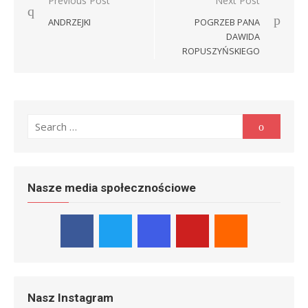
Nawigacja
Previous Post
Next Post
wpisu
ANDRZEJKI
POGRZEB PANA
DAWIDA
ROPUSZYŃSKIEGO
Search
Search
for:
Nasze media społecznościowe
Nasz Instagram