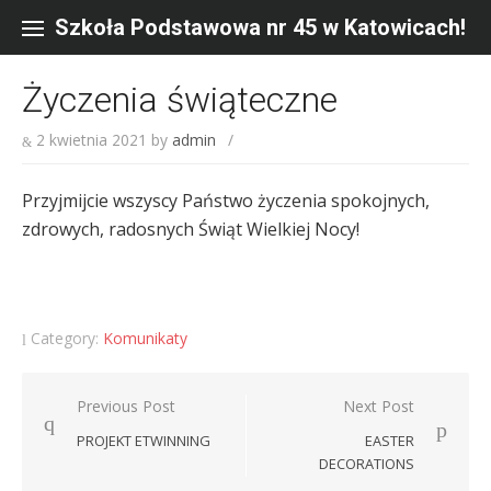
Skip
to
Szkoła Podstawowa nr 45 w Katowicach!
content
Życzenia świąteczne
2 kwietnia 2021
by
admin
/
Przyjmijcie wszyscy Państwo życzenia spokojnych,
zdrowych, radosnych Świąt Wielkiej Nocy!
Category:
Komunikaty
Nawigacja
Previous Post
Next Post
wpisu
PROJEKT ETWINNING
EASTER
DECORATIONS