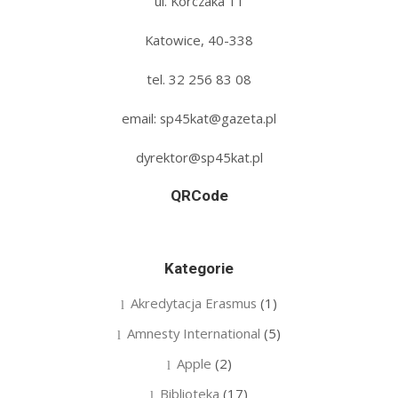
ul. Korczaka 11
Katowice, 40-338
tel. 32 256 83 08‬
email: sp45kat@gazeta.pl
dyrektor@sp45kat.pl
QRCode
Kategorie
Akredytacja Erasmus
(1)
Amnesty International
(5)
Apple
(2)
Biblioteka
(17)