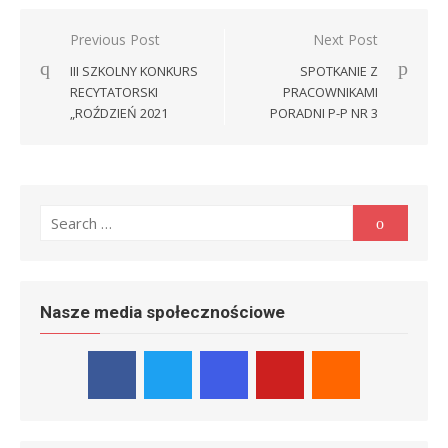
Nawigacja
Previous Post
Next Post
wpisu
III SZKOLNY KONKURS
SPOTKANIE Z
RECYTATORSKI
PRACOWNIKAMI
„ROŹDZIEŃ 2021
PORADNI P-P NR 3
Search
Search
for:
Nasze media społecznościowe