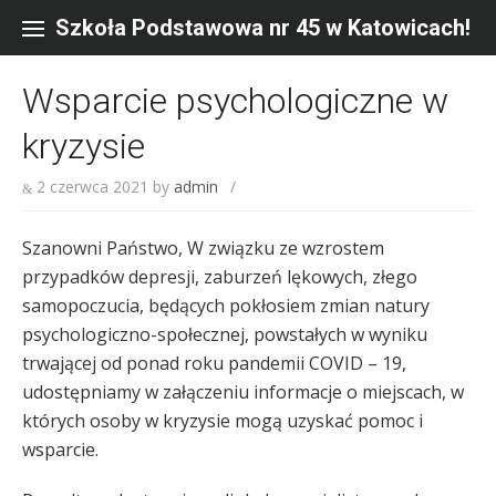
Skip
to
Szkoła Podstawowa nr 45 w Katowicach!
content
Wsparcie psychologiczne w
kryzysie
2 czerwca 2021
by
admin
/
Szanowni Państwo, W związku ze wzrostem
przypadków depresji, zaburzeń lękowych, złego
samopoczucia, będących pokłosiem zmian natury
psychologiczno-społecznej, powstałych w wyniku
trwającej od ponad roku pandemii COVID – 19,
udostępniamy w załączeniu informacje o miejscach, w
których osoby w kryzysie mogą uzyskać pomoc i
wsparcie.