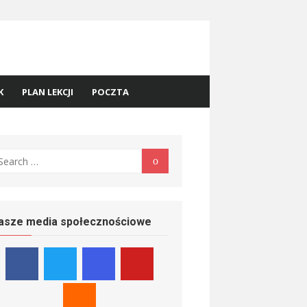
K
PLAN LEKCJI
POCZTA
earch
Search
r:
asze media społecznościowe