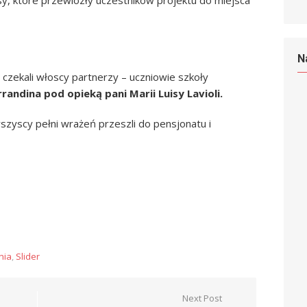
y, które przewiozły uczestników projektu do miejsca
N
czekali włoscy partnerzy – uczniowie szkoły
andina pod opieką pani Marii Luisy Lavioli.
zyscy pełni wrażeń przeszli do pensjonatu i
nia
,
Slider
Next Post