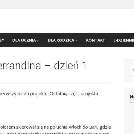
 nr
45 w
SY
DLA UCZNIA
DLA RODZICA
KONTAKT
E-DZIENNI
randina – dzień 1
S
fo
erwszy dzień projektu. Ostatnią część projektu
N
molotem skierował się na południe Włoch do Bari, gdzie