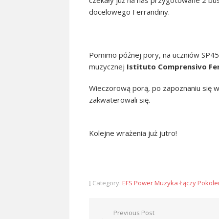
czekały już na nas przygotowane 2 bus
docelowego Ferrandiny.
Pomimo późnej pory, na uczniów SP45 
muzycznej
Istituto Comprensivo Ferr
Wieczorową porą, po zapoznaniu się ws
zakwaterowali się.
Kolejne wrażenia już jutro!
Category:
EFS Power Muzyka Łączy Pokole
Nawigacja
Previous Post