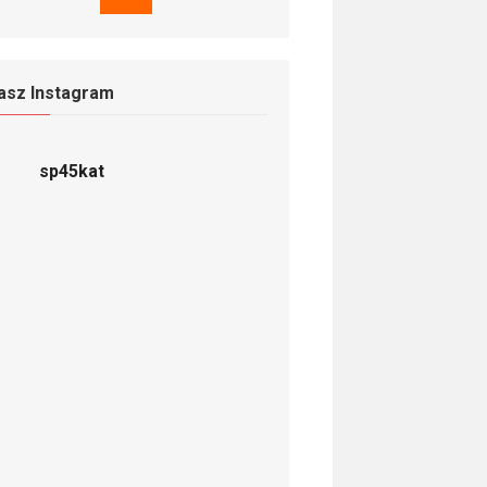
asz Instagram
sp45kat