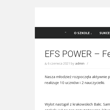
Skip
to
content
Szkoła Podstawowa
Witaj na stronie Szkoły Podstawowej nr 
Katowicach
45 w Katowicach!
O SZKOLE
SUKCE
EFS POWER – Fer
6 czerwca 2021
by
admin
/
Nasza młodzież rozpoczęła aktywnie pi
realizuje 10 uczniów i 2 nauczycielki.
Wylot nastąpił z krakowskich Balic. Sa