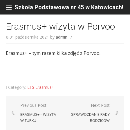
Skip
to
Szkoła Podstawowa nr 45 w Katowicach!
content
Erasmus+ wizyta w Porvoo
31 października 2021
by
admin
/
Erasmus+ – tym razem kilka zdjęć z Porvoo.
Category:
EFS Erasmus+
Nawigacja
Previous Post
Next Post
wpisu
ERASMUS+ – WIZYTA
SPRAWOZDANIE RADY
W TURKU
RODZICÓW