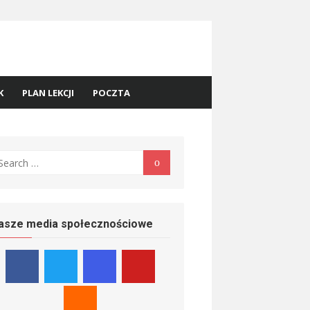
K
PLAN LEKCJI
POCZTA
earch
Search
r:
asze media społecznościowe