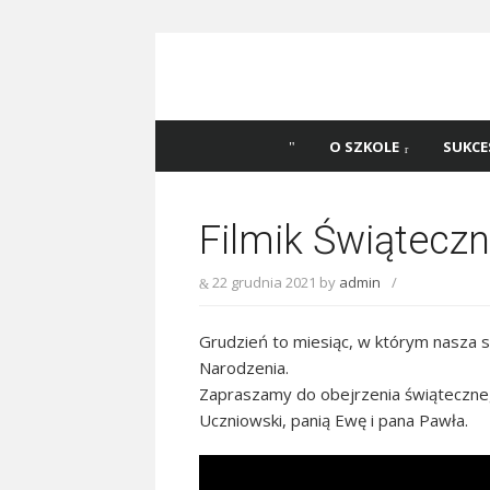
Skip
to
content
Szkoła Podstawowa
Witaj na stronie Szkoły Podstawowej nr 
Katowicach
45 w Katowicach!
O SZKOLE
SUKCE
Filmik Świątecz
22 grudnia 2021
by
admin
/
Grudzień to miesiąc, w którym nasza 
Narodzenia.
Zapraszamy do obejrzenia świąteczne
Uczniowski, panią Ewę i pana Pawła.