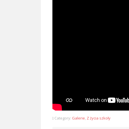
Category:
Galerie
,
Z życia szkoły