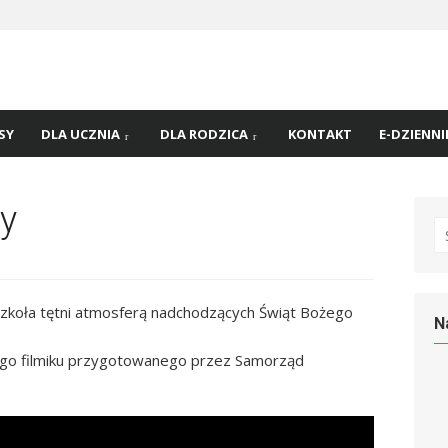
 nr
45 w
SY
DLA UCZNIA
DLA RODZICA
KONTAKT
E-DZIENNI
ny
S
fo
szkoła tętni atmosferą nadchodzących Świąt Bożego
N
go filmiku przygotowanego przez Samorząd