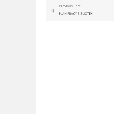
Nawigacja
Previous Post
wpisu
PLAN PRACY BIBLIOTEKI