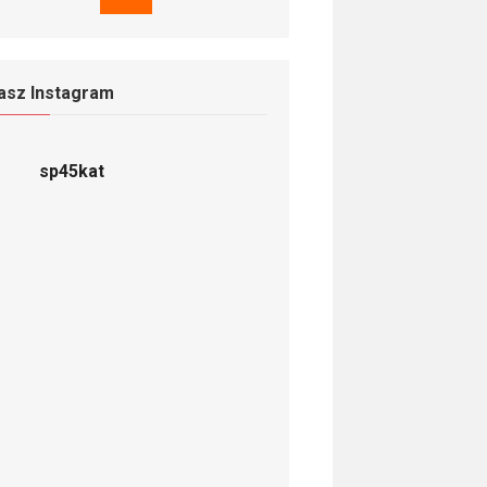
asz Instagram
sp45kat