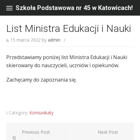
Skip
to
Szkoła Podstawowa nr 45 w Katowicach!
content
List Ministra Edukacji i Nauki
15 marca 2022
by
admin
/
Przedstawiamy poniżej list Ministra Edukacji i Nauki
skierowany do nauczycieli, uczniów i opiekunów.
Zachęcamy do zapoznania się.
Category:
Komunikaty
Nawigacja
Previous Post
Next Post