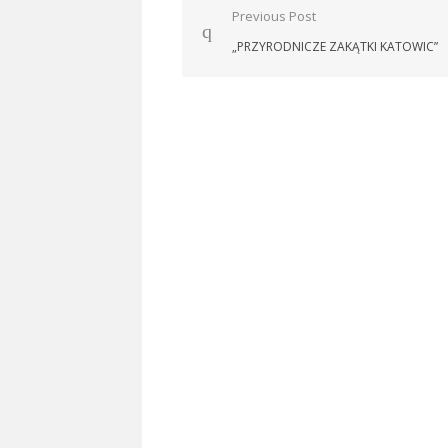
Nawigacja
Previous Post
wpisu
„PRZYRODNICZE ZAKĄTKI KATOWIC”