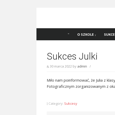
Skip
to
content
Szkoła Podstawowa
Witaj na stronie Szkoły Podstawowej nr 
Katowicach
45 w Katowicach!
O SZKOLE
SUKCE
Sukces Julki
30 marca 2022
by
admin
/
Miło nam poinformować, że Julia z klas
Fotograficznym zorganizowanym z okazj
Category:
Sukcesy