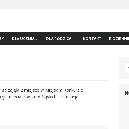
 nr
45 w
SY
DLA UCZNIA
DLA RODZICA
KONTAKT
E-DZIENNI
S
fo
y 8a zajęła 2 miejsce w Miejskim Konkursie
N
i Stulecia Powstań Śląskich. Gratulacje