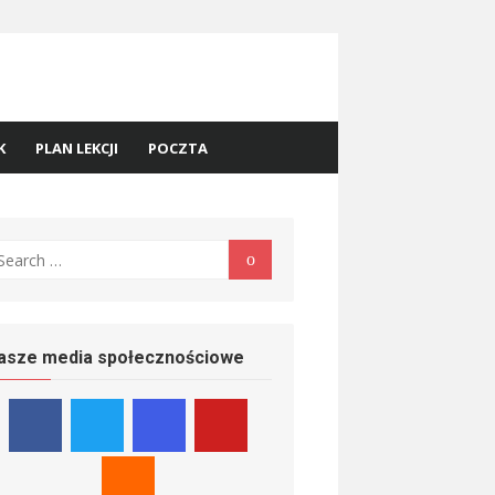
K
PLAN LEKCJI
POCZTA
earch
Search
r:
asze media społecznościowe