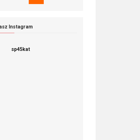
asz Instagram
sp45kat