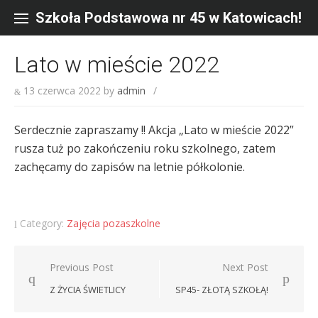
Skip
to
Szkoła Podstawowa nr 45 w Katowicach!
content
Lato w mieście 2022
13 czerwca 2022
by
admin
/
Serdecznie zapraszamy !! Akcja „Lato w mieście 2022”
rusza tuż po zakończeniu roku szkolnego, zatem
zachęcamy do zapisów na letnie półkolonie.
Category:
Zajęcia pozaszkolne
Nawigacja
Previous Post
Next Post
wpisu
Z ŻYCIA ŚWIETLICY
SP45- ZŁOTĄ SZKOŁĄ!