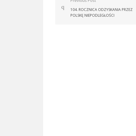
Nawigacja
Previous Post
wpisu
104. ROCZNICA ODZYSKANIA PRZEZ
POLSKĘ NIEPODLEGŁOŚCI