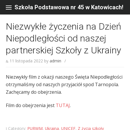
Skip
to
Szkoła Podstawowa nr 45 w Katowicach!
content
Niezwykłe życzenia na Dzień
Niepodległości od naszej
partnerskiej Szkoły z Ukrainy
11 listopada 2022
by
admin
/
Niezwykły film z okazji naszego Święta Niepodległości
otrzymaliśmy od naszych przyjaciół spod Tarnopola.
Zachęcamy do obejrzenia.
Film do obejrzenia jest
TUTAJ
.
Category:
PURWM
,
Ukraina
,
UNICEF
,
Z życia szkoły