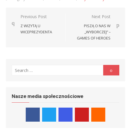
Nawigacja
Previous Post
Next Post
wpisu
Z WIZYTĄ U
PISZĄ O NAS W
WICEPREZYDENTA
„WYBORCZEJ” –
GAMES OF HEROES
Search
Search
for:
Nasze media społecznościowe