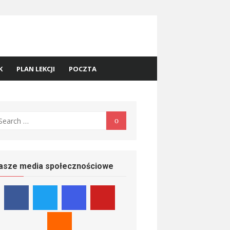
K
PLAN LEKCJI
POCZTA
earch
Search
r:
asze media społecznościowe