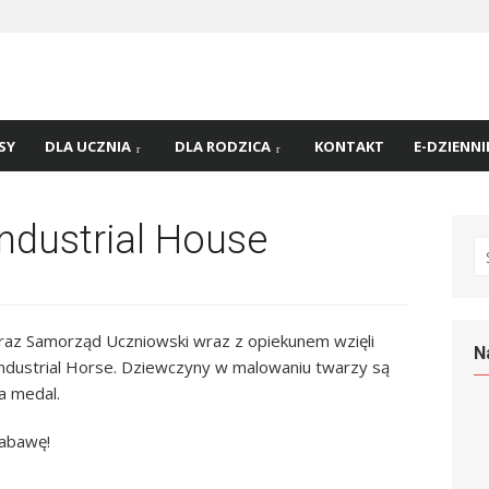
 nr
45 w
SY
DLA UCZNIA
DLA RODZICA
KONTAKT
E-DZIENNI
Industrial House
S
fo
az Samorząd Uczniowski wraz z opiekunem wzięli
N
 Industrial Horse. Dziewczyny w malowaniu twarzy są
na medal.
zabawę!