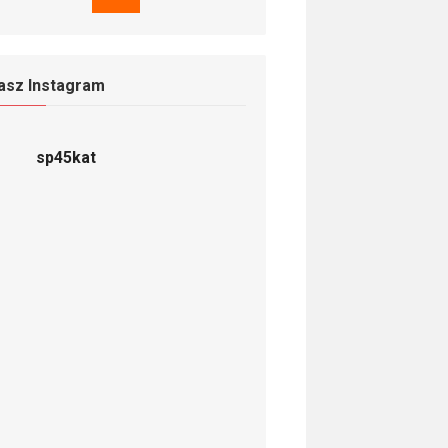
asz Instagram
sp45kat