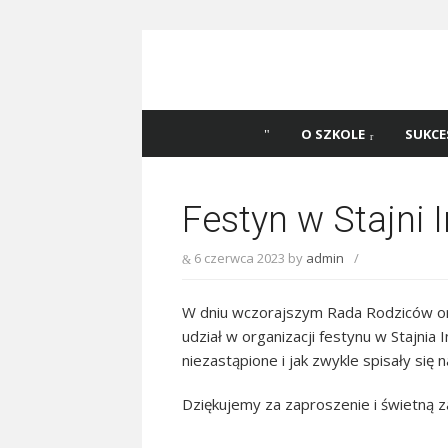
Skip
to
content
Szkoła Podstawowa
Witaj na stronie Szkoły Podstawowej nr 
Katowicach
45 w Katowicach!
O SZKOLE
SUKCE
Festyn w Stajni 
6 czerwca 2023
by
admin
/
W dniu wczorajszym Rada Rodziców or
udział w organizacji festynu w Stajnia
niezastąpione i jak zwykle spisały się 
Dziękujemy za zaproszenie i świetną 