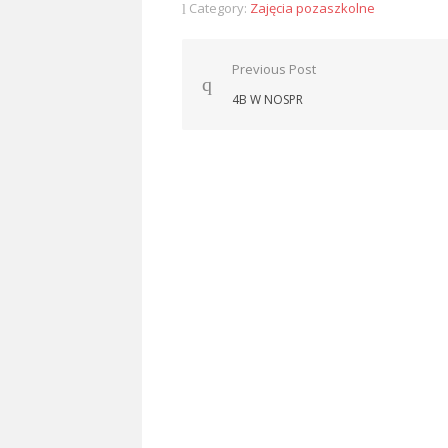
Category:
Zajęcia pozaszkolne
Nawigacja
Previous Post
wpisu
4B W NOSPR