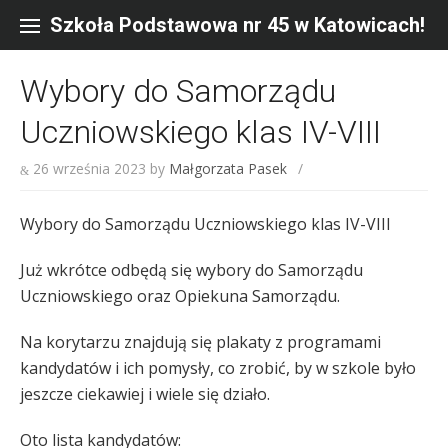
Skip
to
Szkoła Podstawowa nr 45 w Katowicach!
content
Wybory do Samorządu
Uczniowskiego klas IV-VIII
26 września 2023
by
Małgorzata Pasek
/
Wybory do Samorządu Uczniowskiego klas IV-VIII
Już wkrótce odbędą się wybory do Samorządu
Uczniowskiego oraz Opiekuna Samorządu.
Na korytarzu znajdują się plakaty z programami
kandydatów i ich pomysły, co zrobić, by w szkole było
jeszcze ciekawiej i wiele się działo.
Oto lista kandydatów: