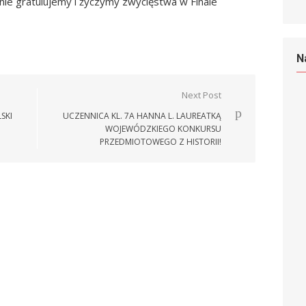
nie gratulujemy i życzymy zwycięstwa w Finale
N
Next Post
SKI
UCZENNICA KL. 7A HANNA L. LAUREATKĄ
WOJEWÓDZKIEGO KONKURSU
PRZEDMIOTOWEGO Z HISTORII!