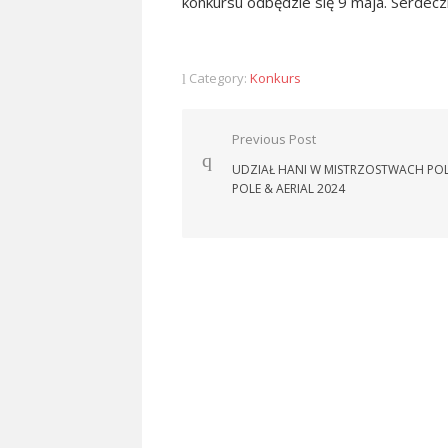
konkursu odbędzie się 9 maja. Serdecz
Category:
Konkurs
Nawigacja
Previous Post
wpisu
UDZIAŁ HANI W MISTRZOSTWACH POL
POLE & AERIAL 2024