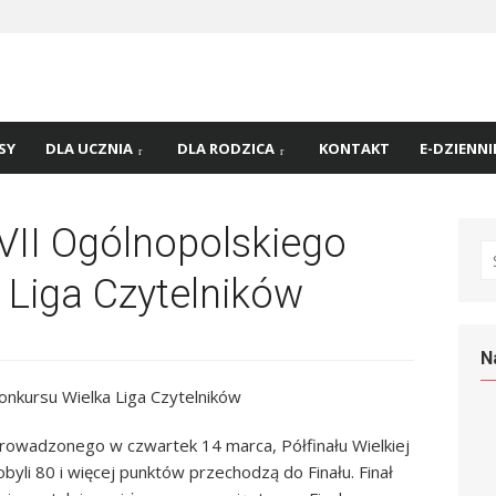
 nr
45 w
SY
DLA UCZNIA
DLA RODZICA
KONTAKT
E-DZIENNI
 VII Ogólnopolskiego
S
fo
 Liga Czytelników
N
Konkursu Wielka Liga Czytelników
prowadzonego w czwartek 14 marca, Półfinału Wielkiej
obyli 80 i więcej punktów przechodzą do Finału. Finał