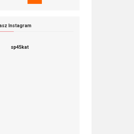
asz Instagram
sp45kat