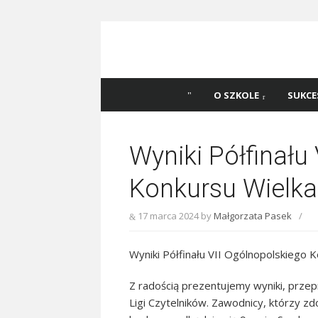
Skip
to
content
Szkoła Podstawowa
Witaj na stronie Szkoły Podstawowej nr 
Katowicach
45 w Katowicach!
O SZKOLE
SUKCE
Wyniki Półfinału
Konkursu Wielka
17 marca 2024
by
Małgorzata Pasek
/
Wyniki Półfinału VII Ogólnopolskiego 
Z radością prezentujemy wyniki, prze
Ligi Czytelników. Zawodnicy, którzy zd