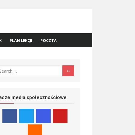
K
PLAN LEKCJI
POCZTA
earch
Search
r:
asze media społecznościowe