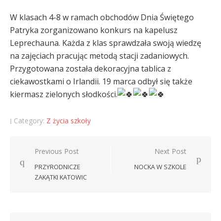
W klasach 4-8 w ramach obchodów Dnia Świętego
Patryka zorganizowano konkurs na kapelusz
Leprechauna. Każda z klas sprawdzała swoją wiedzę
na zajęciach pracując metodą stacji zadaniowych.
Przygotowana została dekoracyjna tablica z
ciekawostkami o Irlandii. 19 marca odbył się także
kiermasz zielonych słodkości.
Category:
Z życia szkoły
Nawigacja
Previous Post
Next Post
wpisu
PRZYRODNICZE
NOCKA W SZKOLE
ZAKĄTKI KATOWIC