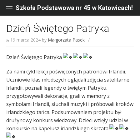
Skip
to
Szkoła Podstawowa nr 45 w Katowicach!
content
Dzień Świętego Patryka
19 marca 2024
by
Małgorzata Pasek
/
Dzień Świętego Patryka
Za nami cykl lekcji poświęconych patronowi Irlandii.
Uczniowie klas młodszych oglądali zdjęcia satelitarne
Irlandii, poznali legendy o świętym Patryku,
przygotowywali dekoracje, grali w memory z
symbolami Irlandii, słuchali muzyki i próbowali kroków
irlandzkiego tańca. Podsumowaniem projektu był
drużynowy konkurs wiedzowy. Dzieci wzięły udział w
konkursie na kapelusz irlandzkiego skrzata.