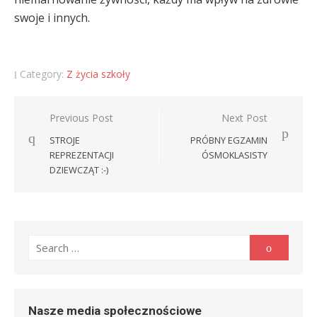
swoje i innych.
Category:
Z życia szkoły
Nawigacja
Previous Post
Next Post
wpisu
STROJE
PRÓBNY EGZAMIN
REPREZENTACJI
ÓSMOKLASISTY
DZIEWCZĄT :-)
Search
Search
for:
Nasze media społecznościowe