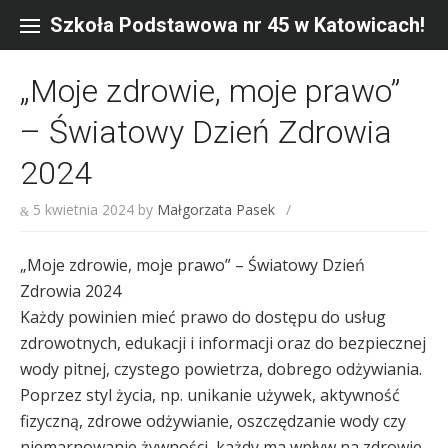
Skip
to
Szkoła Podstawowa nr 45 w Katowicach!
content
„Moje zdrowie, moje prawo”
– Światowy Dzień Zdrowia
2024
5 kwietnia 2024
by
Małgorzata Pasek
/
„Moje zdrowie, moje prawo” – Światowy Dzień
Zdrowia 2024
Każdy powinien mieć prawo do dostępu do usług
zdrowotnych, edukacji i informacji oraz do bezpiecznej
wody pitnej, czystego powietrza, dobrego odżywiania.
Poprzez styl życia, np. unikanie używek, aktywność
fizyczną, zdrowe odżywianie, oszczędzanie wody czy
niemarnowanie żywności, każdy ma wpływ na zdrowie