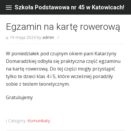
Skip
to
Szkoła Podstawowa nr 45 w Katowicach!
content
Egzamin na kartę rowerową
19 maja 2024
by
admin
/
W poniedziałek pod czujnym okiem pani Katarzyny
Domaradzkiej odbyła się praktyczna część egzaminu
na kartę rowerową. Do tej części mogły przystąpić
tylko te dzieci klas 4 i 5, które wcześniej poradziły
sobie z testem teoretycznym.
Gratulujemy
Category:
Komunikaty