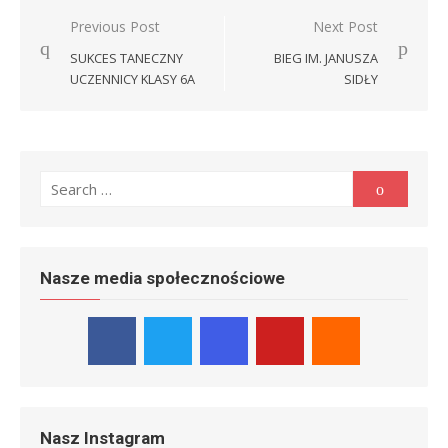
Nawigacja
Previous Post
Next Post
wpisu
SUKCES TANECZNY
BIEG IM. JANUSZA
UCZENNICY KLASY 6A
SIDŁY
Search
Search
for:
Nasze media społecznościowe
Nasz Instagram