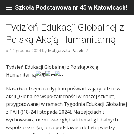
Skip
to
Szkoła Podstawowa nr 45 w Katowicach!
content
Tydzień Edukacji Globalnej z
Polską Akcją Humanitarną
14 grudnia 2024
by
Małgorzata Pasek
/
Tydzień Edukacji Globalnej z Polską Akcją
Humanitarną
Klasa 6a otrzymała dyplom poświadczający udział w
akcji „Globalne współzależności w naszej szkole”,
przygotowanej w ramach Tygodnia Edukacji Globalnej
z PAH ((18-24 listopada 2024). Na zajęciach z
wychowawcą uczniowie zgłębiali temat globalnych
współzależności, a na podstawie zdobytej wiedzy