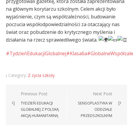
przygotowali gazetkę, która została zaprezentowana
na głównym korytarzu szkolnym. Celem akcji było
wyjaśnienie, czym są
współzależności, budowanie
poczucia współodpowiedzialności za otaczający nas
świat oraz pobudzenie do krytycznego myślenia i
działania na rzecz sprawiedliwego świata.
#TydzieńEdukacjiGlobalnej
#Klasa6a
#GlobalneWspółzale
Category:
Z życia szkoły
Nawigacja
Previous Post
Next Post
wpisu
TYDZIEŃ EDUKACJI
SENSOPLASTYKA W
GLOBALNEJ Z POLSKĄ
ODDZIALE
AKCJĄ HUMANITARNĄ
PRZEDSZKOLNYM