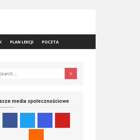
K
PLAN LEKCJI
POCZTA
earch
Search
r:
asze media społecznościowe