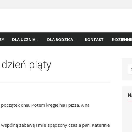
 nr
45 w
SY
DLA UCZNIA
DLA RODZICA
KONTAKT
E-DZIENNI
 dzień piąty
S
fo
N
 początek dnia. Potem kręgielnia i pizza. A na
wspólną zabawę i mile spędzony czas a pani Katerinie