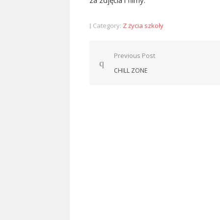
za zdjęcia i filmy.
Category:
Z życia szkoły
Nawigacja
Previous Post
wpisu
CHILL ZONE