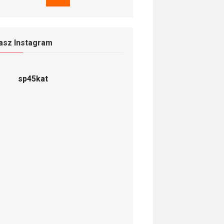
asz Instagram
sp45kat