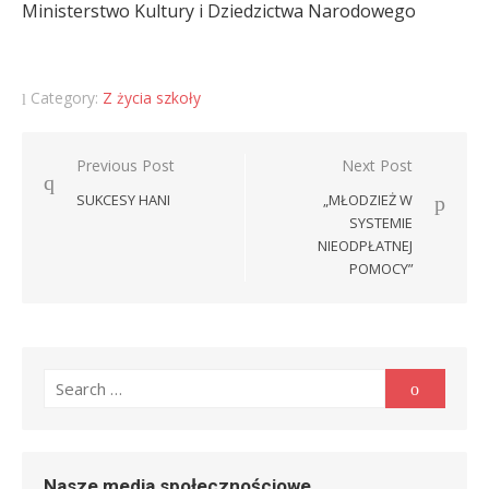
Ministerstwo Kultury i Dziedzictwa Narodowego
Category:
Z życia szkoły
Nawigacja
Previous Post
Next Post
wpisu
SUKCESY HANI
„MŁODZIEŻ W
SYSTEMIE
NIEODPŁATNEJ
POMOCY”
Search
Search
for:
Nasze media społecznościowe