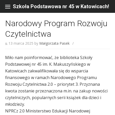
Skip
to
Szkoła Podstawowa nr 45 w Katowicach!
content
Narodowy Program Rozwoju
Czytelnictwa
13 marca 2025
by
Małgorzata Pasek
/
Miło nam poinformować, że biblioteka Szkoły
Podstawowej nr 45 im. K. Makuszyńskiego w
Katowicach zakwalifikowała się do wsparcia
finansowego w ramach Narodowego Programu
Rozwoju Czytelnictwa 2.0 – priorytet 3. Przyznana
kwota zostanie przeznaczona m.in. na zakup nowości
czytelniczych, popularnych serii książek dla dzieci i
młodzieży.
NPRCz 2.0 Ministerstwo Edukacji Narodowej