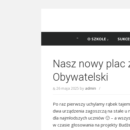
Skip
to
content
Szkoła Podstawowa
Witaj na stronie Szkoły Podstawowej nr 
Katowicach
45 w Katowicach!
O SZKOLE
SUKCE
Nasz nowy plac
Obywatelski
26 maja 2025
by
admin
/
Po raz pierwszy uchylamy rąbek taje
dwa urządzenia zagoszczą na stałe u 
dla najmłodszych uczniów 🙂 – a wszyst
w czasie głosowania na projekty Budż