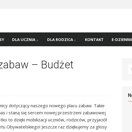
 nr
45 w
SY
DLA UCZNIA
DLA RODZICA
KONTAKT
E-DZIENNI
 zabaw – Budżet
S
fo
N
mnicy dotyczący naszego nowego placu zabaw. Takie
nas i staną się sercem nowej przestrzeni zabawowej
ko to dzięki mobilizacji uczniów, rodziców, przyjaciół
etu Obywatelskiego! Jeszcze raz dziękujemy za głosy