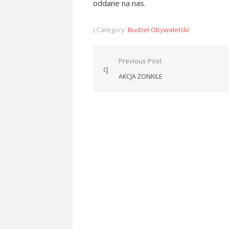
oddane na nas.
Category:
Budżet Obywatelski
Nawigacja
Previous Post
wpisu
AKCJA ŻONKILE