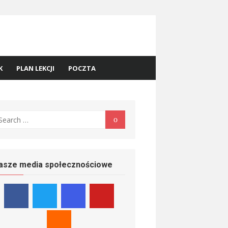
K
PLAN LEKCJI
POCZTA
earch
Search
r:
asze media społecznościowe