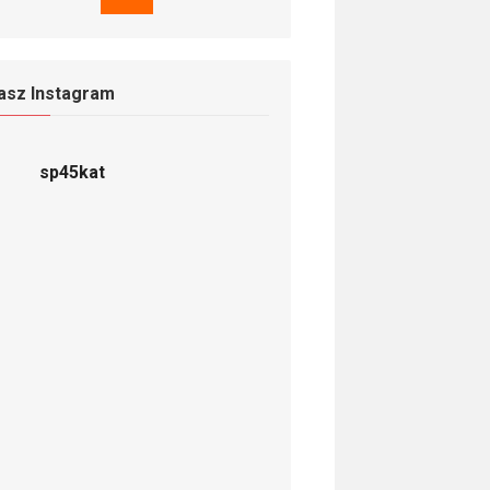
asz Instagram
sp45kat