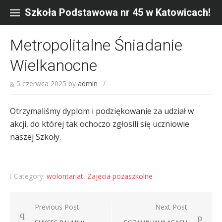
Skip
to
Szkoła Podstawowa nr 45 w Katowicach!
content
Metropolitalne Śniadanie
Wielkanocne
5 czerwca 2025
by
admin
/
Otrzymaliśmy dyplom i podziękowanie za udział w
akcji, do której tak ochoczo zgłosili się uczniowie
naszej Szkoły.
Category:
wolontariat
,
Zajęcia pozaszkolne
Nawigacja
Previous Post
Next Post
wpisu