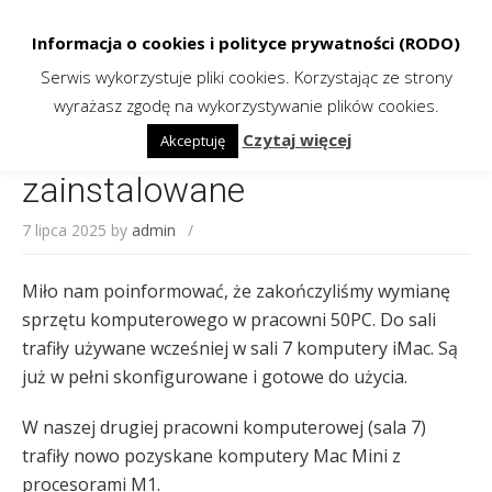
Skip
to
Szkoła Podstawowa nr 45 w Katowicach!
content
Informacja o cookies i polityce prywatności (RODO)
Serwis wykorzystuje pliki cookies. Korzystając ze strony
Nasze pracownie
wyrażasz zgodę na wykorzystywanie plików cookies.
komputerowe przeniesione i
Czytaj więcej
Akceptuję
zainstalowane
7 lipca 2025
by
admin
/
Miło nam poinformować, że zakończyliśmy wymianę
sprzętu komputerowego w pracowni 50PC. Do sali
trafiły używane wcześniej w sali 7 komputery iMac. Są
już w pełni skonfigurowane i gotowe do użycia.
W naszej drugiej pracowni komputerowej (sala 7)
trafiły nowo pozyskane komputery Mac Mini z
procesorami M1.