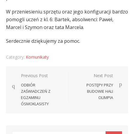
W przeniesieniu sprzętu oraz jego konfiguracji bardzo
pomogli uczeń z kl. 6: Bartek, absolwenci: Paweł,
Marcel i Szymon oraz tata Marcela.
Serdecznie dziękujemy za pomoc.
Category:
Komunikaty
Nawigacja
Previous Post
Next Post
wpisu
ODBIÓR
POSTĘPY PRZY
ZAŚWIADCZEŃ Z
BUDOWIE HALI
EGZAMINU
OLIMPIA
ÓSMOKLASISTY
Search