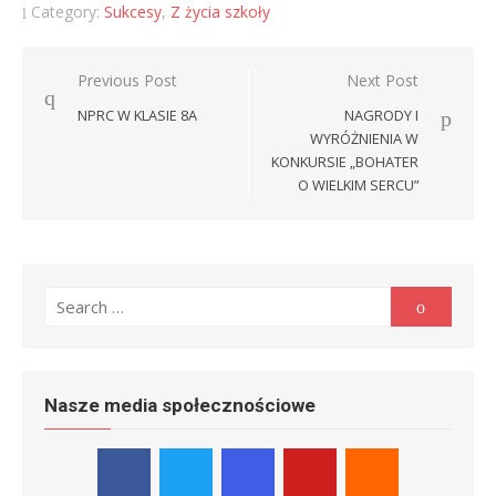
Category:
Sukcesy
,
Z życia szkoły
Nawigacja
Previous Post
Next Post
wpisu
NPRC W KLASIE 8A
NAGRODY I
WYRÓŻNIENIA W
KONKURSIE „BOHATER
O WIELKIM SERCU”
Search
Search
for:
Nasze media społecznościowe