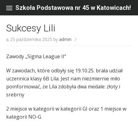
Skip
to
Szkoła Podstawowa nr 45 w Katowicach!
content
Sukcesy Lili
25 października 2025
by
admin
/
Zawody „Sigma League II”
W zawodach, które odbyły się 19.10.25. brała udział
uczennica klasy 6B Lila. Jest nam niezmiernie miło
poinformować, że Lila zdobyła dwa medale: złoty i
srebrny
2 miejsce w kategorii w kategorii GI oraz 1 miejsce w
kategorii NO-G