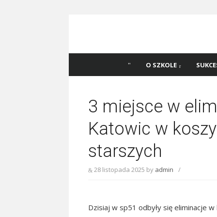
Skip
to
content
Szkoła Podstawowa
Witaj na stronie Szkoły Podstawowej nr 
Katowicach
45 w Katowicach!
O SZKOLE
SUKCE
3 miejsce w eli
Katowic w kosz
starszych
28 listopada 2025
by
admin
/
Dzisiaj w sp51 odbyły się eliminacje w