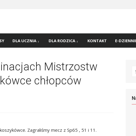
 nr
45 w
SY
DLA UCZNIA
DLA RODZICA
KONTAKT
E-DZIENNI
minacjach Mistrzostw
S
fo
ykówce chłopców
N
 koszykówce. Zagraliśmy mecz z Sp65 , 51 i 11.