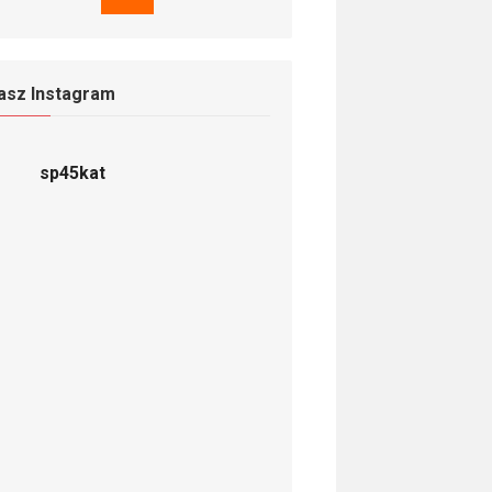
asz Instagram
sp45kat