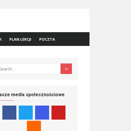
K
PLAN LEKCJI
POCZTA
earch
Search
r:
asze media społecznościowe