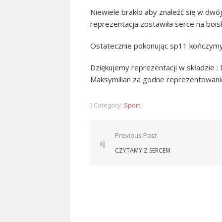
Niewiele brakło aby znaleźć się w dwó
reprezentacja zostawiła serce na bois
Ostatecznie pokonując sp11 kończym
Dziękujemy reprezentacji w składzie : 
Maksymilian za godne reprezentowanie 
Category:
Sport
Nawigacja
Previous Post
wpisu
CZYTAMY Z SERCEM