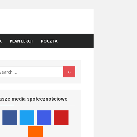
K
PLAN LEKCJI
POCZTA
earch
Search
r:
asze media społecznościowe