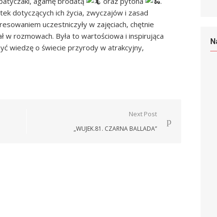
. patyczaki, agamę brodatą
oraz pytona
.
tek dotyczących ich życia, zwyczajów i zasad
eresowaniem uczestniczyły w zajęciach, chętnie
ał w rozmowach. Była to wartościowa i inspirująca
N
zyć wiedzę o świecie przyrody w atrakcyjny,
Next Post
„WUJEK.81. CZARNA BALLADA”