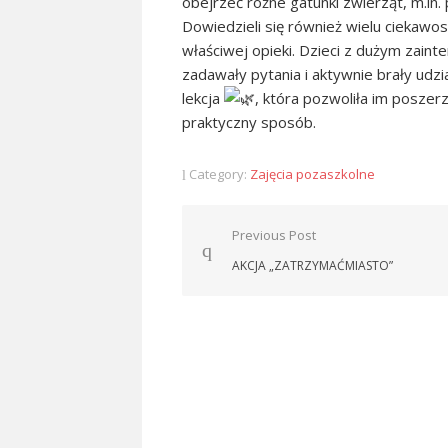
obejrzeć różne gatunki zwierząt, m.in
Dowiedzieli się również wielu ciekawos
właściwej opieki. Dzieci z dużym zaint
zadawały pytania i aktywnie brały udzi
lekcja
, która pozwoliła im poszer
praktyczny sposób.
Category:
Zajęcia pozaszkolne
Nawigacja
Previous Post
wpisu
AKCJA „ZATRZYMAĆMIASTO”