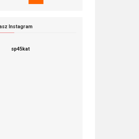
asz Instagram
sp45kat