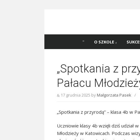
Skip
to
content
Szkoła Podstawowa
Witaj na stronie Szkoły Podstawowej nr 
Katowicach
45 w Katowicach!
O SZKOLE
SUKCE
„Spotkania z prz
Pałacu Młodzież
17 grudnia 2025
by
Małgorzata Pasek
/
„Spotkania z przyrodą” – klasa 4b w P
Uczniowie klasy 4b wzięli dziś udział w
Młodzieży w Katowicach. Podczas w
iz