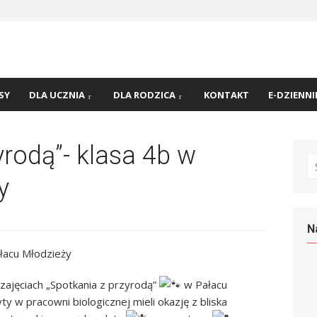
 nr
45 w
SY
DLA UCZNIA
DLA RODZICA
KONTAKT
E-DZIENNI
yrodą”- klasa 4b w
S
fo
y
N
ałacu Młodzieży
 zajęciach „Spotkania z przyrodą”
w Pałacu
yty w pracowni biologicznej mieli okazję z bliska