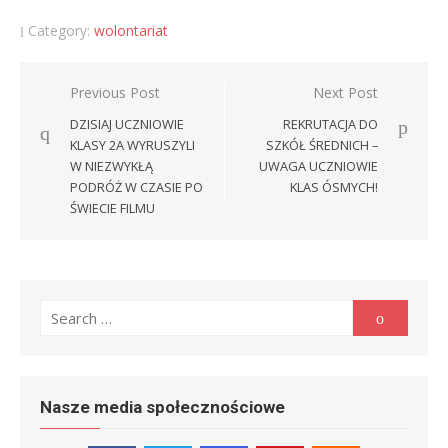
Category:
wolontariat
Nawigacja
Previous Post
Next Post
wpisu
DZISIAJ UCZNIOWIE
REKRUTACJA DO
KLASY 2A WYRUSZYLI
SZKÓŁ ŚREDNICH –
W NIEZWYKŁĄ
UWAGA UCZNIOWIE
PODRÓŻ W CZASIE PO
KLAS ÓSMYCH!
ŚWIECIE FILMU
Search
Search
for:
Nasze media społecznościowe