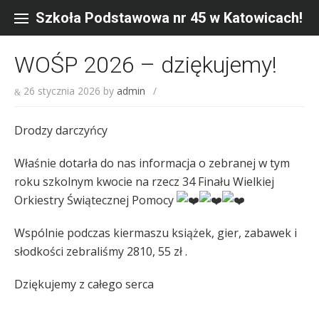
Skip
to
Szkoła Podstawowa nr 45 w Katowicach!
content
WOŚP 2026 – dziękujemy!
26 stycznia 2026
by
admin
/
Drodzy darczyńcy
Właśnie dotarła do nas informacja o zebranej w tym
roku szkolnym kwocie na rzecz 34 Finału Wielkiej
Orkiestry Świątecznej Pomocy
Wspólnie podczas kiermaszu książek, gier, zabawek i
słodkości zebraliśmy 2810, 55 zł .
Dziękujemy z całego serca