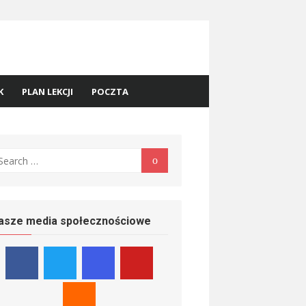
K
PLAN LEKCJI
POCZTA
earch
Search
r:
asze media społecznościowe