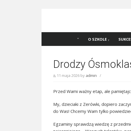
Skip
to
content
Szkoła Podstawowa
Witaj na stronie Szkoły Podstawowej nr 
Katowicach
45 w Katowicach!
O SZKOLE
SUKCE
Drodzy Ósmoklas
11 maja 2026
by
admin
/
Przed Wami ważny etap, ale pamiętajci
My, dzieciaki z Zerówki, dopiero zaczy
do Was! Chcemy Wam tylko powiedzieć: 
Egzaminy sprawdzą wiedzę z przedmiot