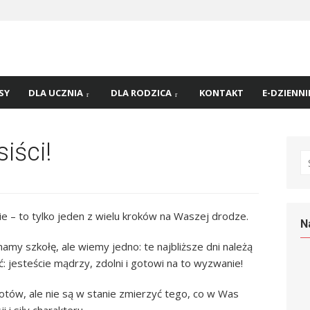
 nr
45 w
SY
DLA UCZNIA
DLA RODZICA
KONTAKT
E-DZIENNI
iści!
S
fo
e – to tylko jeden z wielu kroków na Waszej drodze.
N
namy szkołę, ale wiemy jedno: te najbliższe dni należą
jesteście mądrzy, zdolni i gotowi na to wyzwanie!
ów, ale nie są w stanie zmierzyć tego, co w Was