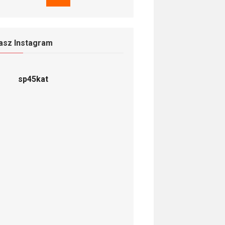
asz Instagram
sp45kat