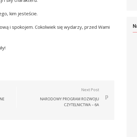
 i siły charakteru.
ego, kim jesteście.
N
łową i spokojem. Cokolwiek się wydarzy, przed Wami
ły!
Next Post
NE
NARODOWY PROGRAM ROZWOJU
CZYTELNICTWA – 6A