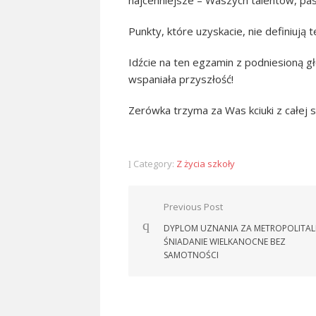
najcenniejsze – Waszych talentów, pasji
Punkty, które uzyskacie, nie definiują t
Idźcie na ten egzamin z podniesioną g
wspaniała przyszłość!
Zerówka trzyma za Was kciuki z całej si
Category:
Z życia szkoły
Nawigacja
Previous Post
wpisu
DYPLOM UZNANIA ZA METROPOLITAL
ŚNIADANIE WIELKANOCNE BEZ
SAMOTNOŚCI