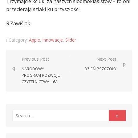
Trzymajcie kciuki za naszych siódmoklasistów – to oni
przecierają szlaki ku przyszłości!
R.Zawiślak
Category:
Apple
,
innowacje
,
Slider
Nawigacja
Previous Post
Next Post
wpisu
NARODOWY
DZIEŃ PSZCZOŁY
PROGRAM ROZWOJU
CZYTELNICTWA – 6A
Search
Search
for: