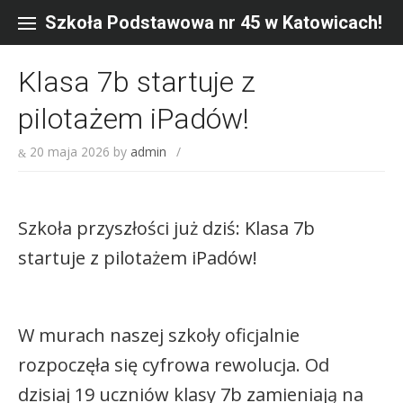
Skip
to
Szkoła Podstawowa nr 45 w Katowicach!
content
Klasa 7b startuje z
pilotażem iPadów!
20 maja 2026
by
admin
/
Szkoła przyszłości już dziś: Klasa 7b
startuje z pilotażem iPadów!
W murach naszej szkoły oficjalnie
rozpoczęła się cyfrowa rewolucja. Od
dzisiaj 19 uczniów klasy 7b zamieniają na