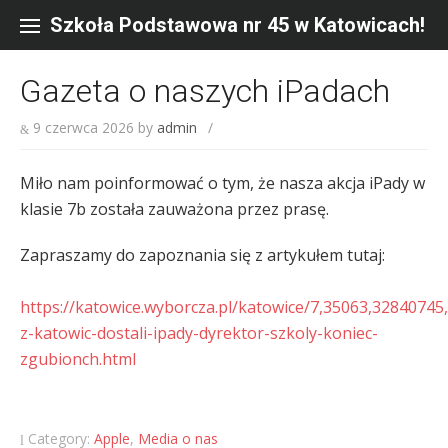
Skip
to
Szkoła Podstawowa nr 45 w Katowicach!
content
Gazeta o naszych iPadach
9 czerwca 2026
by
admin
/
Miło nam poinformować o tym, że nasza akcja iPady w
klasie 7b została zauważona przez prasę.
Zapraszamy do zapoznania się z artykułem tutaj:
https://katowice.wyborcza.pl/katowice/7,35063,32840745
z-katowic-dostali-ipady-dyrektor-szkoly-koniec-
zgubionch.html
Category:
Apple
,
Media o nas