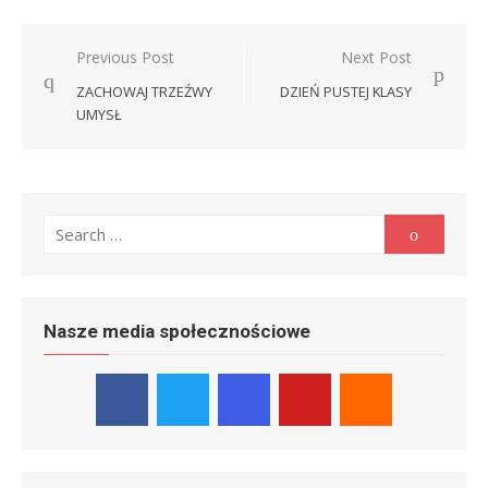
Nawigacja
Previous Post
Next Post
wpisu
ZACHOWAJ TRZEŹWY
DZIEŃ PUSTEJ KLASY
UMYSŁ
Search
Search
for:
Nasze media społecznościowe