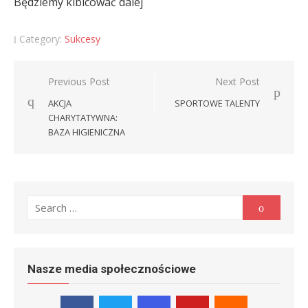
Będziemy kibicować dalej
Category:
Sukcesy
Nawigacja
Previous Post
Next Post
wpisu
AKCJA
SPORTOWE TALENTY
CHARYTATYWNA:
BAZA HIGIENICZNA
Search
Search
for:
Nasze media społecznościowe