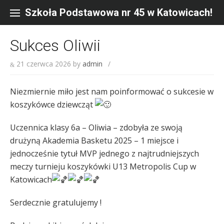
Skip
to
Szkoła Podstawowa nr 45 w Katowicach!
content
Sukces Oliwii
21 czerwca 2026
by
admin
/
Niezmiernie miło jest nam poinformować o sukcesie w
koszykówce dziewcząt
Uczennica klasy 6a – Oliwia – zdobyła ze swoją
drużyną Akademia Basketu 2025 – 1 miejsce i
jednocześnie tytuł MVP jednego z najtrudniejszych
meczy turnieju koszykówki U13 Metropolis Cup w
Katowicach
Serdecznie gratulujemy !