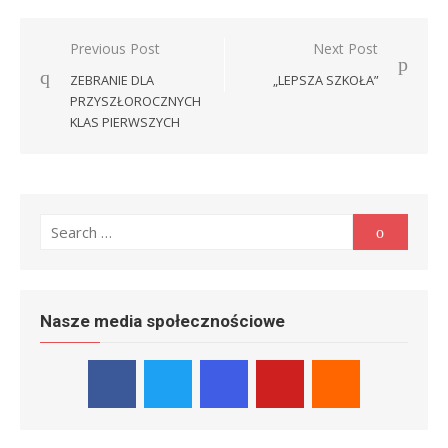
Nawigacja
Previous Post
Next Post
wpisu
ZEBRANIE DLA
„LEPSZA SZKOŁA”
PRZYSZŁOROCZNYCH
KLAS PIERWSZYCH
Search
Search
for:
Nasze media społecznościowe