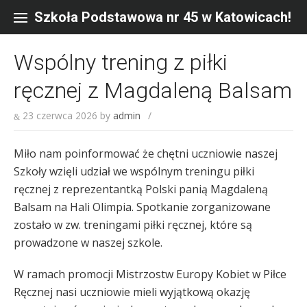
Skip
to
Szkoła Podstawowa nr 45 w Katowicach!
content
Wspólny trening z piłki
ręcznej z Magdaleną Balsam
23 czerwca 2026
by
admin
/
Miło nam poinformować że chętni uczniowie naszej
Szkoły wzięli udział we wspólnym treningu piłki
ręcznej z reprezentantką Polski panią Magdaleną
Balsam na Hali Olimpia. Spotkanie zorganizowane
zostało w zw. treningami piłki ręcznej, które są
prowadzone w naszej szkole.
W ramach promocji Mistrzostw Europy Kobiet w Piłce
Ręcznej nasi uczniowie mieli wyjątkową okazję