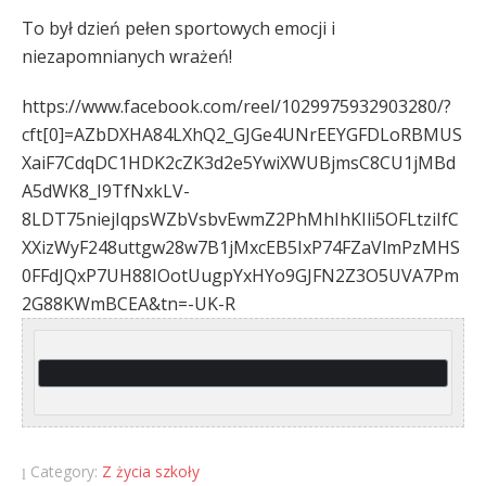
To był dzień pełen sportowych emocji i
niezapomnianych wrażeń!
https://www.facebook.com/reel/1029975932903280/?
cft[0]=AZbDXHA84LXhQ2_GJGe4UNrEEYGFDLoRBMUS
XaiF7CdqDC1HDK2cZK3d2e5YwiXWUBjmsC8CU1jMBd
A5dWK8_I9TfNxkLV-
8LDT75niejIqpsWZbVsbvEwmZ2PhMhIhKIli5OFLtziIfC
XXizWyF248uttgw28w7B1jMxcEB5IxP74FZaVlmPzMHS
0FFdJQxP7UH88IOotUugpYxHYo9GJFN2Z3O5UVA7Pm
2G88KWmBCEA&tn=-UK-R
Category:
Z życia szkoły