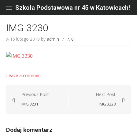
Skip
to
Szkoła Podstawowa nr 45 w Katowicach!
content
IMG 3230
15 lutego 2019
by
admin
/
0
Leave a comment
Nawigacja
Previous Post
Next Post
wpisu
IMG 3231
IMG 3228
Dodaj komentarz