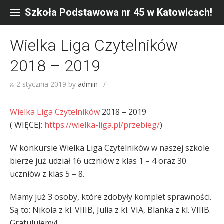
Skip
to
Szkoła Podstawowa nr 45 w Katowicach!
content
Wielka Liga Czytelników
2018 – 2019
2 stycznia 2019
by
admin
/
Wielka Liga Czytelników
2018 – 2019
( WIĘCEJ:
https://wielka-liga.pl/przebieg/
)
W konkursie Wielka Liga Czytelników w naszej szkole
bierze już udział 16 uczniów z klas 1 – 4 oraz 30
uczniów z klas 5 – 8.
Mamy już 3 osoby, które zdobyły komplet sprawności.
Są to: Nikola z kl. VIIIB, Julia z kl. VIA, Blanka z kl. VIIIB.
Gratulujemy!