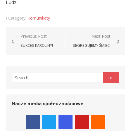
Ludzi
Category:
Komunikaty
Nawigacja
Previous Post
Next Post
wpisu
SUKCES KAROLINY!
SEGREGUJEMY ŚMIECI
Search
Search
for:
Nasze media społecznościowe