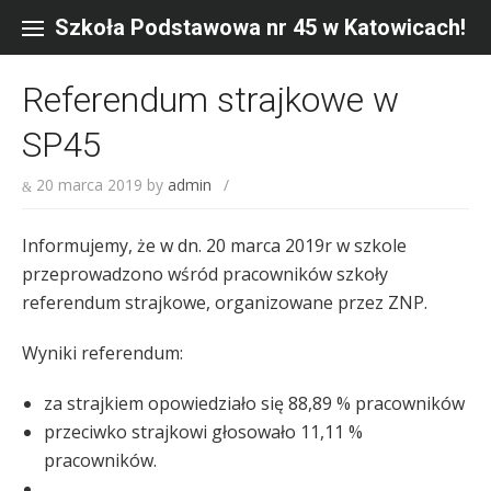
Skip
to
Szkoła Podstawowa nr 45 w Katowicach!
content
Referendum strajkowe w
SP45
20 marca 2019
by
admin
/
Informujemy, że w dn. 20 marca 2019r w szkole
przeprowadzono wśród pracowników szkoły
referendum strajkowe, organizowane przez ZNP.
Wyniki referendum:
za strajkiem opowiedziało się 88,89 % pracowników
przeciwko strajkowi głosowało 11,11 %
pracowników.