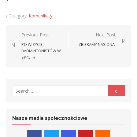
Category:
Komunikaty
Nawigacja
Previous Post
Next Post
wpisu
PO WIZYCIE
ZBIERAMY NASIONA!
BADMINTONISTÓW W
SP45 :-)
Search
Search
for:
Nasze media społecznościowe