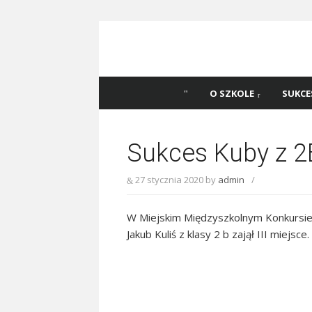
Skip
to
content
Szkoła Podstawowa
Witaj na stronie Szkoły Podstawowej nr 
Katowicach
45 w Katowicach!
O SZKOLE
SUKCE
Sukces Kuby z 2
27 stycznia 2020
by
admin
/
W Miejskim Międzyszkolnym Konkursie :
Jakub Kuliś z klasy 2 b zajął III miejsc