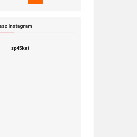
asz Instagram
sp45kat