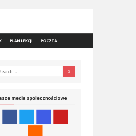
K
PLAN LEKCJI
POCZTA
earch
Search
r:
asze media społecznościowe