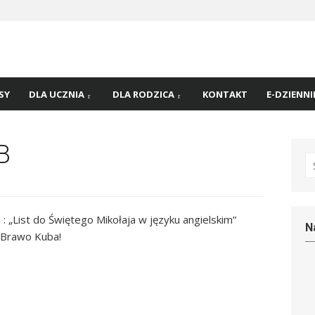
 nr
45 w
SY
DLA UCZNIA
DLA RODZICA
KONTAKT
E-DZIENNI
B
S
fo
 „List do Świętego Mikołaja w języku angielskim”
N
e. Brawo Kuba!