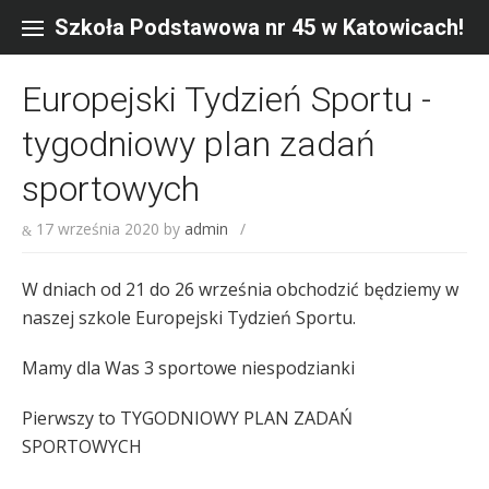
Skip
to
Szkoła Podstawowa nr 45 w Katowicach!
content
Europejski Tydzień Sportu -
tygodniowy plan zadań
sportowych
17 września 2020
by
admin
/
W dniach od 21 do 26 września obchodzić będziemy w
naszej szkole Europejski Tydzień Sportu.
Mamy dla Was 3 sportowe niespodzianki
Pierwszy to TYGODNIOWY PLAN ZADAŃ
SPORTOWYCH