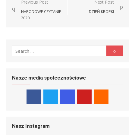
Nawigacja
Previous Post
Next Post
wpisu
NARODOWE CZYTANIE
DZIEŃ KROPKI
2020
Search
Search
for:
Nasze media społecznościowe
Nasz Instagram